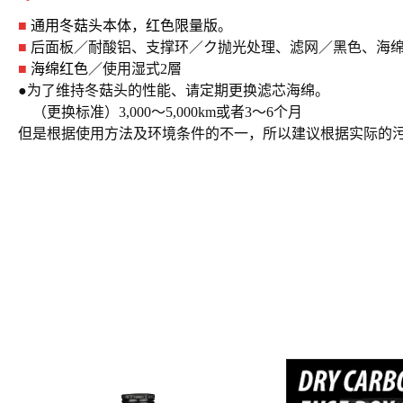
■
通用冬菇头本体，红色限量版
。
■
后面板／耐酸铝、支撑环／ク抛光处理、滤网／黑色、海
■
海绵红色
／使用湿式2層
●为了维持冬菇头的性能、请定期更换滤芯海绵。
（更换标准）3,000～5,000km或者3～6个月
但是根据使用方法及环境条件的不一，所以建议根据实际的污