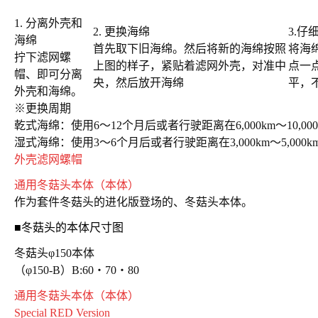
1. 分离外壳和
2. 更换海绵
3
.仔
海绵
首先取下旧海绵。然后将新的海绵按照
将海
拧下滤网螺
上图的样子，紧贴着滤网外壳，对准中
点一
帽、即可分离
央，然后放开海绵
平，
外壳和海绵。
※更换周期
乾式海绵：使用6〜12个月后或者行驶距离在6,000km〜10,00
湿式海绵：使用3〜6个月后或者行驶距离在3,000km〜5,000
外壳滤网螺帽
通用冬菇头本体（本体）
作为套件冬菇头的进化版登场的、冬菇头本体。
■冬菇头的本体尺寸图
冬菇头φ150本体
（φ150-B）B:60・70・80
通用冬菇头本体（本体）
Special RED Version