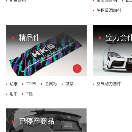
刹车系统
润滑油系列
机
除积碳添加剂
精品件
空力套
贴纸
TOPS
金属标
徽章
空气动力套件
毛巾
T恤
已停产商品