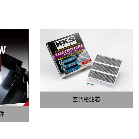
空调格滤芯
件