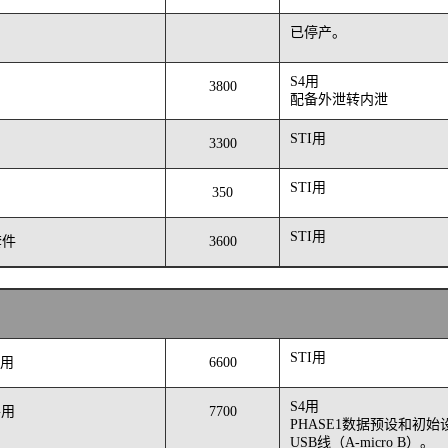
已停产。
S4用
3800
配备外泄转内泄
STI用
3300
STI用
350
STI用
套件
3600
STI用
AB用
6600
S4用
AG用
7700
PHASE1数据预设和初始设置需
USB线（A-micro B）。